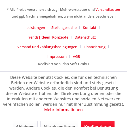
Ich habe die
Datenschutzerklärung
gelesen,
verstanden und stimme zu. *
* Alle Preise verstehen sich zzgl. Mehrwertsteuer und
Versandkosten
Mit * gekennzeichnete Felder sind Pflichtfelder.
und ggf. Nachnahmegebühren, wenn nicht anders beschrieben
Senden
Leistungen
Stellengesuche
Kontakt
Trends|Ideen|Konzepte
Datenschutz
Versand und Zahlungsbedingungen
Finanzierung
Impressum
AGB
Realisiert von Plan-Soft GmbH
Diese Website benutzt Cookies, die für den technischen
Betrieb der Website erforderlich sind und stets gesetzt
werden. Andere Cookies, die den Komfort bei Benutzung
dieser Website erhöhen, der Direktwerbung dienen oder die
Interaktion mit anderen Websites und sozialen Netzwerken
vereinfachen sollen, werden nur mit Ihrer Zustimmung gesetzt.
Mehr Informationen
Ablehnen
Alle akzeptieren
Konfigurieren