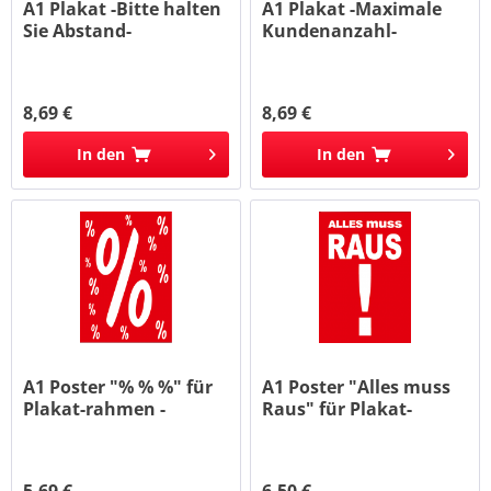
A1 Plakat -Bitte halten
A1 Plakat -Maximale
Sie Abstand-
Kundenanzahl-
8,69 €
8,69 €
In den
In den
A1 Poster "% % %" für
A1 Poster "Alles muss
Plakat-rahmen -
Raus" für Plakat-
Ständer
rahmen...
5,69 €
6,50 €