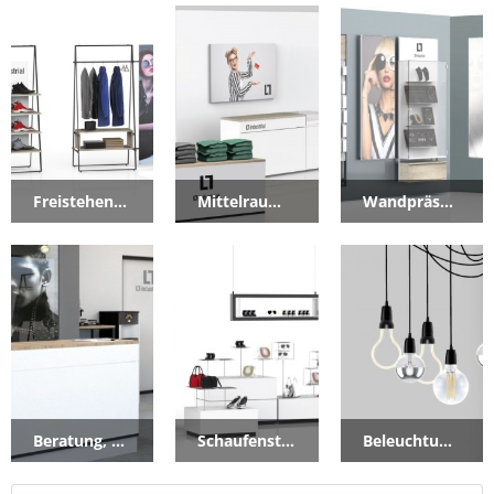
Freistehende Präsentation
Mittelraummöbel
Wandpräsentation
Beratung, Warten & Kasse
Schaufenster & Visual Merchandising
Beleuchtung & Beschallung