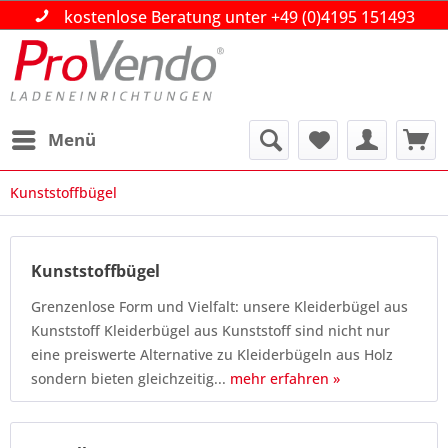
Über 30 Jahre Ihr Partner im Gross- und
Über 30 Jahre Ihr Partner im Gross- und
Über 30 Jahre Ihr Partner im Gross- und
Einzelhandel!
Einzelhandel!
Einzelhandel!
Beratung|Planung|Ausführung
Beratung|Planung|Ausführung
Beratung|Planung|Ausführung
kostenlose Beratung unter +49 (0)4195 151493
kostenlose Beratung unter +49 (0)4195 151493
kostenlose Beratung unter +49 (0)4195 151493
Menü
Kunststoffbügel
Kunststoffbügel
Grenzenlose Form und Vielfalt: unsere Kleiderbügel aus
Kunststoff Kleiderbügel aus Kunststoff sind nicht nur
eine preiswerte Alternative zu Kleiderbügeln aus Holz
sondern bieten gleichzeitig...
mehr erfahren »