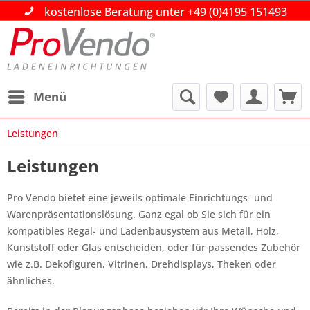
kostenlose Beratung unter +49 (0)4195 151493
kostenlose Beratung unter +49 (0)4195 151493
kostenlose Beratung unter +49 (0)4195 151493
Über 30 Jahre Ihr Partner im Gross- und
Über 30 Jahre Ihr Partner im Gross- und
Über 30 Jahre Ihr Partner im Gross- und
Einzelhandel!
Einzelhandel!
Einzelhandel!
Beratung|Planung|Ausführung
Beratung|Planung|Ausführung
Beratung|Planung|Ausführung
Menü
Leistungen
Leistungen
Pro Vendo bietet eine jeweils optimale Einrichtungs- und
Warenpräsentationslösung. Ganz egal ob Sie sich für ein
kompatibles Regal- und Ladenbausystem aus Metall, Holz,
Kunststoff oder Glas entscheiden, oder für passendes Zubehör
wie z.B. Dekofiguren, Vitrinen, Drehdisplays, Theken oder
ähnliches.