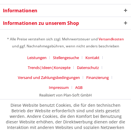
Informationen
Ich habe die
Datenschutzerklärung
gelesen,
verstanden und stimme zu. *
Informationen zu unserem Shop
Mit * gekennzeichnete Felder sind Pflichtfelder.
Senden
* Alle Preise verstehen sich zzgl. Mehrwertsteuer und
Versandkosten
und ggf. Nachnahmegebühren, wenn nicht anders beschrieben
Leistungen
Stellengesuche
Kontakt
Trends|Ideen|Konzepte
Datenschutz
Versand und Zahlungsbedingungen
Finanzierung
Impressum
AGB
Realisiert von Plan-Soft GmbH
Diese Website benutzt Cookies, die für den technischen
Betrieb der Website erforderlich sind und stets gesetzt
werden. Andere Cookies, die den Komfort bei Benutzung
dieser Website erhöhen, der Direktwerbung dienen oder die
Interaktion mit anderen Websites und sozialen Netzwerken