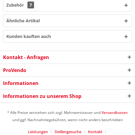
Zubehör
7
Ähnliche Artikel
Kunden kauften auch
7 * 7 = ?
Kontakt - Anfragen
ProVendo
Informationen
Ich habe die
Datenschutzerklärung
gelesen,
verstanden und stimme zu. *
Informationen zu unserem Shop
Mit * gekennzeichnete Felder sind Pflichtfelder.
* Alle Preise verstehen sich zzgl. Mehrwertsteuer und
Versandkosten
Senden
und ggf. Nachnahmegebühren, wenn nicht anders beschrieben
Leistungen
Stellengesuche
Kontakt