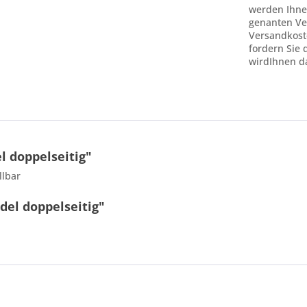
werden Ihne
genanten Ve
Versandkost
fordern Sie 
wirdIhnen d
l doppelseitig"
llbar
del doppelseitig"
10 - 6 = ?