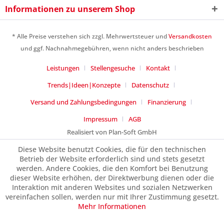
Informationen zu unserem Shop
Ich habe die
Datenschutzerklärung
gelesen,
verstanden und stimme zu. *
Mit * gekennzeichnete Felder sind Pflichtfelder.
* Alle Preise verstehen sich zzgl. Mehrwertsteuer und
Versandkosten
und ggf. Nachnahmegebühren, wenn nicht anders beschrieben
Senden
Leistungen
Stellengesuche
Kontakt
Trends|Ideen|Konzepte
Datenschutz
Versand und Zahlungsbedingungen
Finanzierung
Impressum
AGB
Realisiert von Plan-Soft GmbH
Diese Website benutzt Cookies, die für den technischen
Betrieb der Website erforderlich sind und stets gesetzt
werden. Andere Cookies, die den Komfort bei Benutzung
dieser Website erhöhen, der Direktwerbung dienen oder die
Interaktion mit anderen Websites und sozialen Netzwerken
vereinfachen sollen, werden nur mit Ihrer Zustimmung gesetzt.
Mehr Informationen