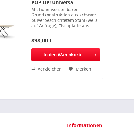
POP-UP! Universal
Mit höhenverstellbarer
Grundkonstruktion aus schwarz
pulverbeschichtetem Stahl (weiß
auf Anfrage), Tischplatte aus
beschichtetem Holzwerkstoff, in 8
verschiedenen Dekoren
898,00 €
erhältlich. Maße: 2000 x (660 /
760 / 860) x 800 mm Bitte bei...
In den
Warenkorb
Vergleichen
Merken
Informationen