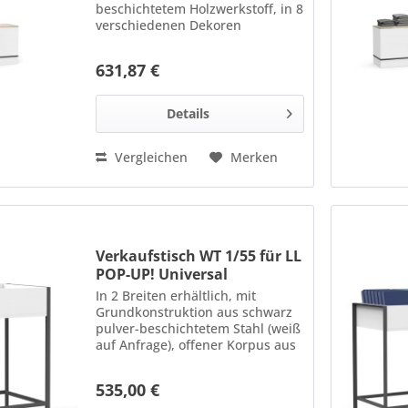
beschichtetem Holzwerkstoff, in 8
verschiedenen Dekoren
erhältlich. Maße: L 875 x H 760 x
T 550 mm Bitte bei Bestellung
631,87 €
Dekoroberfläche für Tischplatte
und Korpus angeben.
Details
Vergleichen
Merken
Verkaufstisch WT 1/55 für LL
POP-UP! Universal
In 2 Breiten erhältlich, mit
Grundkonstruktion aus schwarz
pulver-beschichtetem Stahl (weiß
auf Anfrage), offener Korpus aus
beschichtetem Holzwerkstoff,in 8
verschiedenen Dekoren
535,00 €
erhältlich. Maße: 548 x 930 x 550