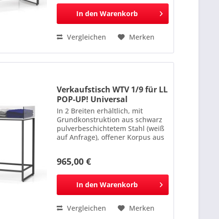
mm Bitte bei Bestellung...
In den
Warenkorb
Vergleichen
Merken
Verkaufstisch WTV 1/9 für LL
POP-UP! Universal
In 2 Breiten erhältlich, mit
Grundkonstruktion aus schwarz
pulverbeschichtetem Stahl (weiß
auf Anfrage), offener Korpus aus
Acrylglas, transparent. Maße: 875
x 1123 x 550 mm
965,00 €
In den
Warenkorb
Vergleichen
Merken