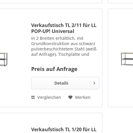
Verkaufstisch TL 2/11 für LL
POP-UP! Universal
In 2 Breiten erhältlich, mit
Grundkonstruktion aus schwarz
pulverbeschichtetem Stahl (weiß
auf Anfrage), Tischplatte und
Ablage aus beschichtetem
Holzwerkstoff, in 8 verschiedenen
Preis auf Anfrage
Dekoren erhältlich. Maße: 1100 x
760 x 550 mm Bitte bei...
Details
Vergleichen
Merken
Verkaufstisch TL 1/20 für LL