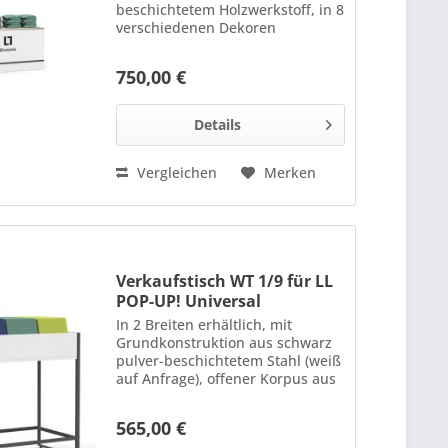
beschichtetem Holzwerkstoff, in 8
verschiedenen Dekoren
erhältlich. Maße: 1400 x 760 x
550 mm Bitte bei Bestellung
750,00 €
Dekoroberfläche für Tischplatte
und Korpus angeben.
Details
Vergleichen
Merken
Verkaufstisch WT 1/9 für LL
POP-UP! Universal
In 2 Breiten erhältlich, mit
Grundkonstruktion aus schwarz
pulver-beschichtetem Stahl (weiß
auf Anfrage), offener Korpus aus
beschichtetem Holzwerkstoff,in 8
verschiedenen Dekoren
565,00 €
erhältlich. Maße: 873 x 930 x 550