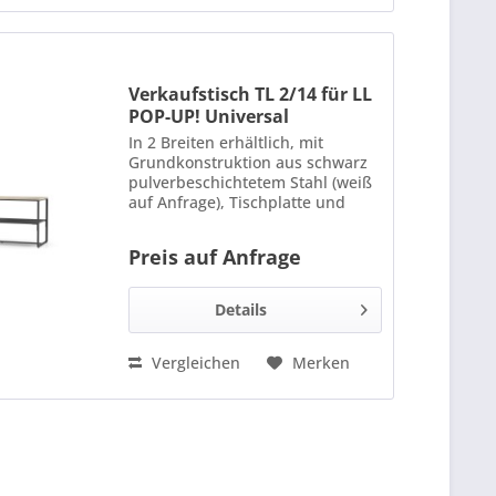
Verkaufstisch TL 2/14 für LL
POP-UP! Universal
In 2 Breiten erhältlich, mit
Grundkonstruktion aus schwarz
pulverbeschichtetem Stahl (weiß
auf Anfrage), Tischplatte und
Ablage aus beschichtetem
Holzwerkstoff, in 8 verschiedenen
Preis auf Anfrage
Dekoren erhältlich. Maße: 1400 x
760 x 550 mm Bitte bei...
Details
Vergleichen
Merken