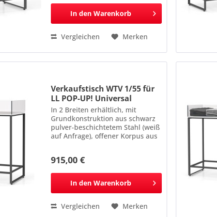
mm Bitte bei Bestellung...
In den
Warenkorb
Vergleichen
Merken
Verkaufstisch WTV 1/55 für
LL POP-UP! Universal
In 2 Breiten erhältlich, mit
Grundkonstruktion aus schwarz
pulver-beschichtetem Stahl (weiß
auf Anfrage), offener Korpus aus
Acrylglas, transparent. Maße: 550
x 1123 x 550 mm
915,00 €
In den
Warenkorb
Vergleichen
Merken