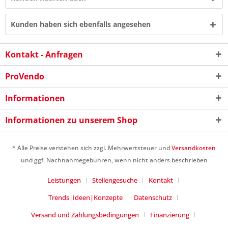
Kunden haben sich ebenfalls angesehen
Kontakt - Anfragen
8 + 3 = ?
ProVendo
Informationen
Informationen zu unserem Shop
Ich habe die
Datenschutzerklärung
gelesen,
verstanden und stimme zu. *
* Alle Preise verstehen sich zzgl. Mehrwertsteuer und
Versandkosten
Mit * gekennzeichnete Felder sind Pflichtfelder.
und ggf. Nachnahmegebühren, wenn nicht anders beschrieben
Senden
Leistungen
Stellengesuche
Kontakt
Trends|Ideen|Konzepte
Datenschutz
Versand und Zahlungsbedingungen
Finanzierung