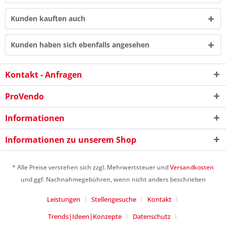
Kunden kauften auch
Kunden haben sich ebenfalls angesehen
Kontakt - Anfragen
10 - 2 = ?
ProVendo
Informationen
Informationen zu unserem Shop
Ich habe die
Datenschutzerklärung
gelesen,
verstanden und stimme zu. *
* Alle Preise verstehen sich zzgl. Mehrwertsteuer und
Versandkosten
Mit * gekennzeichnete Felder sind Pflichtfelder.
und ggf. Nachnahmegebühren, wenn nicht anders beschrieben
Senden
Leistungen
Stellengesuche
Kontakt
Trends|Ideen|Konzepte
Datenschutz