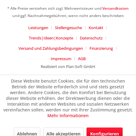
Ich habe die
Datenschutzerklärung
gelesen,
verstanden und stimme zu. *
* Alle Preise verstehen sich zzgl. Mehrwertsteuer und
Versandkosten
Mit * gekennzeichnete Felder sind Pflichtfelder.
und ggf. Nachnahmegebühren, wenn nicht anders beschrieben
Senden
Leistungen
Stellengesuche
Kontakt
Trends|Ideen|Konzepte
Datenschutz
Versand und Zahlungsbedingungen
Finanzierung
Impressum
AGB
Realisiert von Plan-Soft GmbH
Diese Website benutzt Cookies, die für den technischen
Betrieb der Website erforderlich sind und stets gesetzt
werden. Andere Cookies, die den Komfort bei Benutzung
dieser Website erhöhen, der Direktwerbung dienen oder die
Interaktion mit anderen Websites und sozialen Netzwerken
vereinfachen sollen, werden nur mit Ihrer Zustimmung gesetzt.
Mehr Informationen
Ablehnen
Alle akzeptieren
Konfigurieren