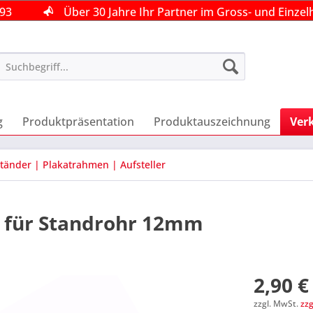
493
493
493
Über 30 Jahre Ihr Partner im Gross- und Einzel
Über 30 Jahre Ihr Partner im Gross- und Einzel
Über 30 Jahre Ihr Partner im Gross- und Einzel
g
Produktpräsentation
Produktauszeichnung
Ver
tänder | Plakatrahmen | Aufsteller
f für Standrohr 12mm
2,90 €
zzgl. MwSt.
zz