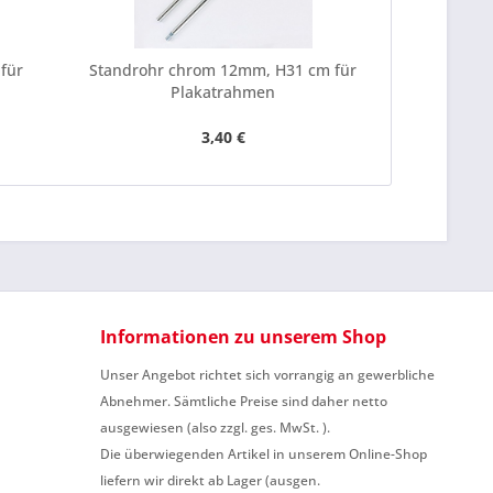
be die
Datenschutzerklärung
gelesen, verstanden
me zu. *
für
Standrohr chrom 12mm, H31 cm für
Standrohr 
ennzeichnete Felder sind Pflichtfelder.
Plakatrahmen
P
3,40 €
Informationen zu unserem Shop
Unser Angebot richtet sich vorrangig an gewerbliche
Abnehmer. Sämtliche Preise sind daher netto
ausgewiesen (also zzgl. ges. MwSt. ).
Die überwiegenden Artikel in unserem Online-Shop
liefern wir direkt ab Lager (ausgen.