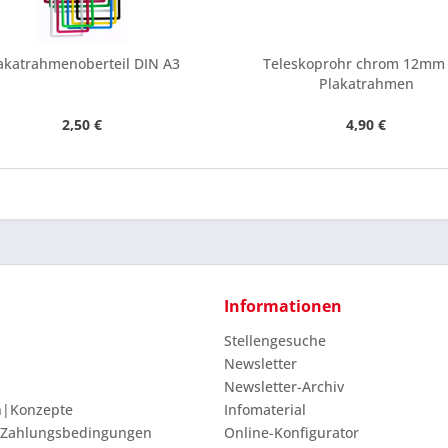
Ich ha
und stim
akatrahmenoberteil DIN A3
Teleskoprohr chrom 12mm 
Mit * gek
Plakatrahmen
Senden
2,50 €
4,90 €
Informationen
Stellengesuche
Newsletter
Newsletter-Archiv
n|Konzepte
Infomaterial
 Zahlungsbedingungen
Online-Konfigurator