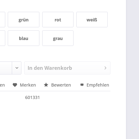
grün
rot
weiß
blau
grau
In den
Warenkorb
hen
Merken
Bewerten
Empfehlen
nfragen
601331