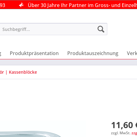
493
493
493
Über 30 Jahre Ihr Partner im Gross- und Einzel
Über 30 Jahre Ihr Partner im Gross- und Einzel
Über 30 Jahre Ihr Partner im Gross- und Einzel
g
Produktpräsentation
Produktauszeichnung
Ver
r | Kassenblöcke
11,60 
zzgl. MwSt.
zz