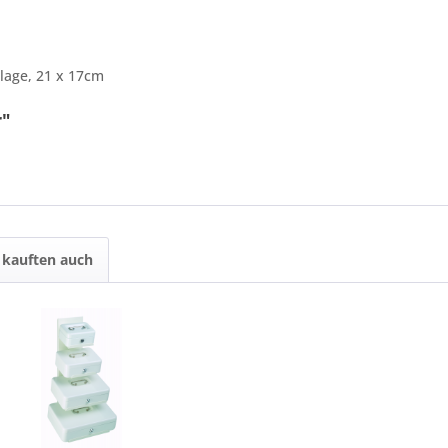
nlage, 21 x 17cm
r"
4 + 9 = ?
kauften auch
Ich ha
und stim
Mit * gek
Senden