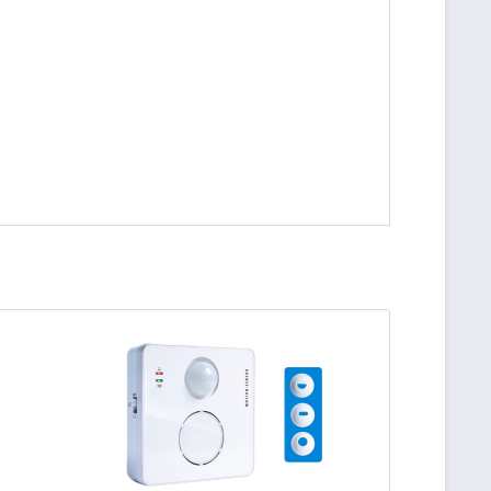
!
be die
Datenschutzerklärung
gelesen, verstanden
me zu. *
ennzeichnete Felder sind Pflichtfelder.