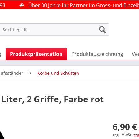
493
493
493
Über 30 Jahre Ihr Partner im Gross- und Einzel
Über 30 Jahre Ihr Partner im Gross- und Einzel
Über 30 Jahre Ihr Partner im Gross- und Einzel
g
Produktpräsentation
Produktauszeichnung
Ve
aufsständer
Körbe und Schütten
iter, 2 Griffe, Farbe rot
6,90 €
zzgl. MwSt.
zz