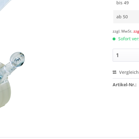
bis
49
ab
50
zzgl. MwSt.
zz
Sofort ver
Vergleic
Preis a
Artikel-Nr.: