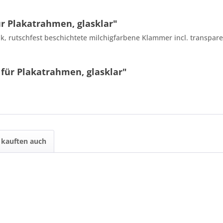
 Plakatrahmen, glasklar"
k, rutschfest beschichtete milchigfarbene Klammer incl. transpa
für Plakatrahmen, glasklar"
kauften auch
10 - 6 = ?
Ich ha