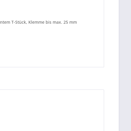
rentem T-Stück, Klemme bis max. 25 mm
be die
Datenschutzerklärung
gelesen, verstanden