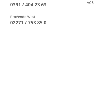
AGB
0391 / 404 23 63
ProVendo West
02271 / 753 85 0