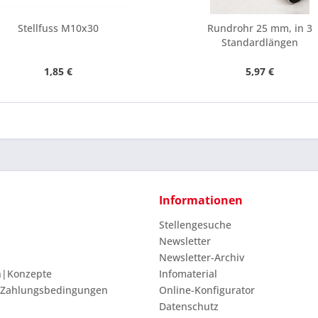
Ich ha
und stim
Stellfuss M10x30
Rundrohr 25 mm, in 3
Standardlängen
Mit * gek
Senden
1,85 €
5,97 €
Informationen
Stellengesuche
Newsletter
Newsletter-Archiv
n|Konzepte
Infomaterial
 Zahlungsbedingungen
Online-Konfigurator
Datenschutz