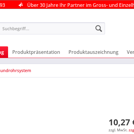
493
493
493
Über 30 Jahre Ihr Partner im Gross- und Einzel
Über 30 Jahre Ihr Partner im Gross- und Einzel
Über 30 Jahre Ihr Partner im Gross- und Einzel
ng
Produktpräsentation
Produktauszeichnung
Ve
undrohrsystem
10,27 
zzgl. MwSt.
zz