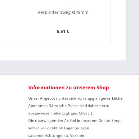
be die
Datenschutzerklärung
gelesen, verstanden
me zu. *
Verbinder 3weg Ø25mm
Verbi
ennzeichnete Felder sind Pflichtfelder.
5,51 €
Informationen zu unserem Shop
Unser Angebot richtet sich vorrangig an gewerbliche
Abnehmer. Sämtliche Preise sind daher netto
ausgewiesen (also zzgl. ges. MwSt. ).
Die überwiegenden Artikel in unserem Online-Shop
liefern wir direkt ab Lager (ausgen.
Ladeneinrichtungen u. Vitrinen).