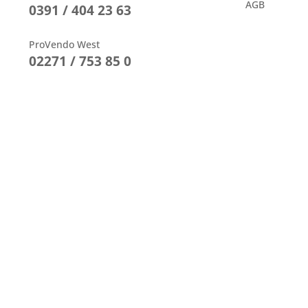
AGB
0391 / 404 23 63
ProVendo West
02271 / 753 85 0