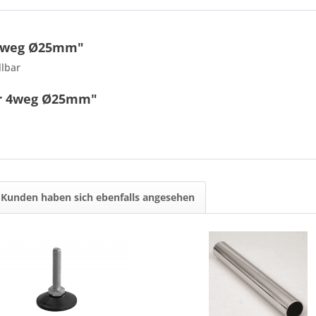
 4weg Ø25mm"
llbar
er 4weg Ø25mm"
Kunden haben sich ebenfalls angesehen
5 + 10 = ?