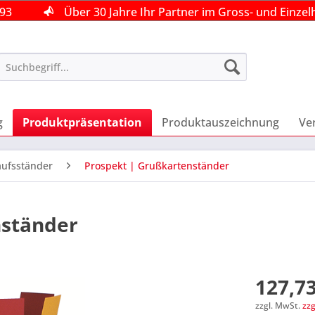
493
493
493
Über 30 Jahre Ihr Partner im Gross- und Einzel
Über 30 Jahre Ihr Partner im Gross- und Einzel
Über 30 Jahre Ihr Partner im Gross- und Einzel
g
Produktpräsentation
Produktauszeichnung
Ve
aufsständer
Prospekt | Grußkartenständer
nständer
127,73
zzgl. MwSt.
zz