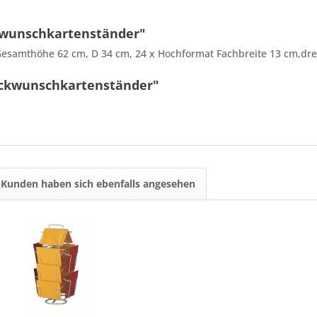
kwunschkartenständer"
Gesamthöhe 62 cm, D 34 cm, 24 x Hochformat Fachbreite 13 cm,dr
ückwunschkartenständer"
9 - 2 = ?
Kunden haben sich ebenfalls angesehen
Ich ha
und stim
Mit * gek
Senden