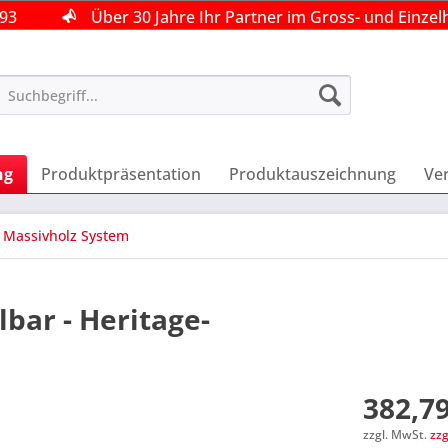
493
493
493
Über 30 Jahre Ihr Partner im Gross- und Einzel
Über 30 Jahre Ihr Partner im Gross- und Einzel
Über 30 Jahre Ihr Partner im Gross- und Einzel
ng
Produktpräsentation
Produktauszeichnung
Ve
 Massivholz System
bar - Heritage-
382,79
zzgl. MwSt.
zz