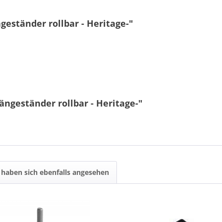
eständer rollbar - Heritage-"
9 - 9 = ?
ängeständer rollbar - Heritage-"
Ich ha
und stim
haben sich ebenfalls angesehen
Mit * gek
Senden