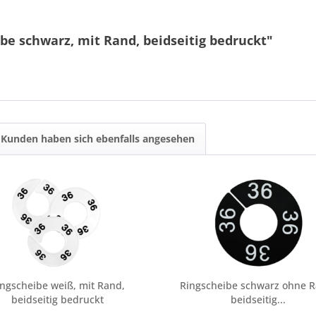
be schwarz, mit Rand, beidseitig bedruckt"
10 * 8 = ?
Kunden haben sich ebenfalls angesehen
Ich ha
und stim
Mit * gek
Senden
ingscheibe weiß, mit Rand,
Ringscheibe schwarz ohne R
beidseitig bedruckt
beidseitig...