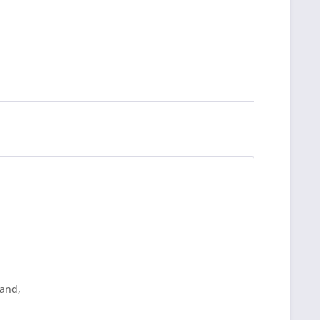
be die
Datenschutzerklärung
gelesen, verstanden
me zu. *
ennzeichnete Felder sind Pflichtfelder.
and,