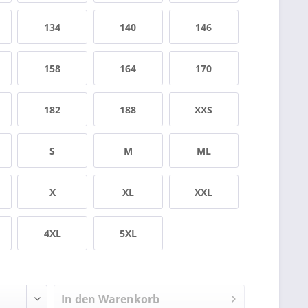
134
140
146
158
164
170
182
188
XXS
S
M
ML
X
XL
XXL
4XL
5XL
In den
Warenkorb