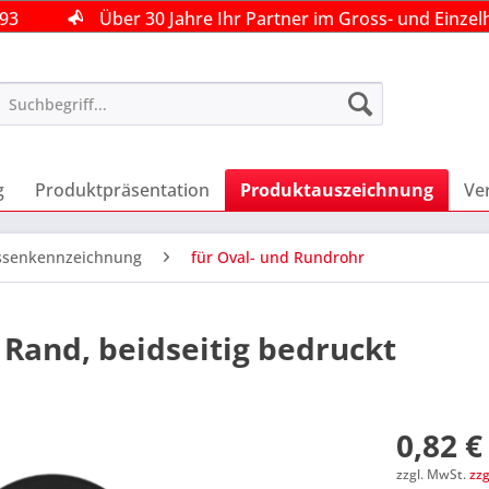
493
493
493
Über 30 Jahre Ihr Partner im Gross- und Einzel
Über 30 Jahre Ihr Partner im Gross- und Einzel
Über 30 Jahre Ihr Partner im Gross- und Einzel
g
Produktpräsentation
Produktauszeichnung
Ve
ssenkennzeichnung
für Oval- und Rundrohr
 Rand, beidseitig bedruckt
0,82 €
zzgl. MwSt.
zz