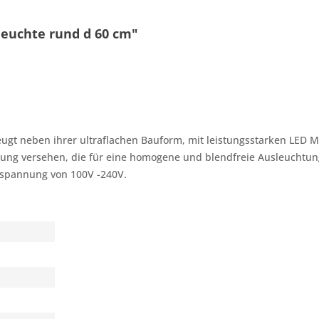
euchte rund d 60 cm"
eugt neben ihrer ultraflachen Bauform, mit leistungsstarken LED
ung versehen, die für eine homogene und blendfreie Ausleuchtung 
zspannung von 100V -240V.
10 - 1 = ?
Ich ha
und stim