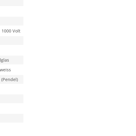
Mit * gek
Senden
 1000 Volt
lglas
 weiss
(Pendel)