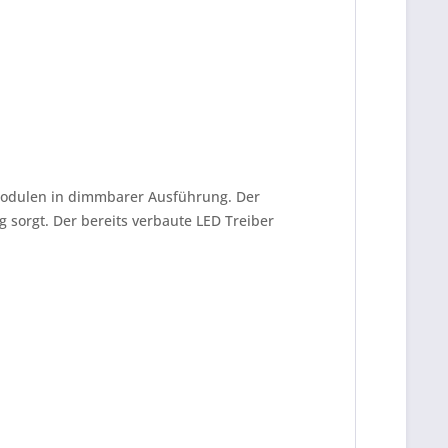
 Modulen in dimmbarer Ausführung. Der
sorgt. Der bereits verbaute LED Treiber
be die
Datenschutzerklärung
gelesen, verstanden
me zu. *