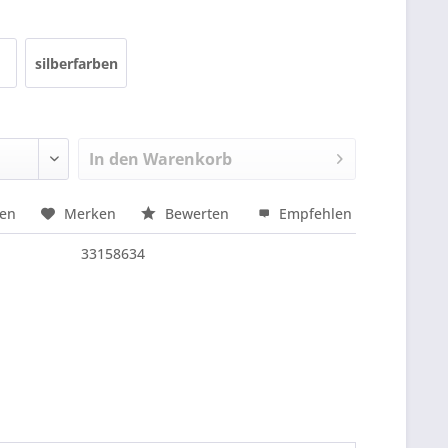
silberfarben
In den
Warenkorb
hen
Merken
Bewerten
Empfehlen
nfragen
33158634