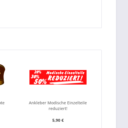
ote
Ankleber Modische Einzelteile
Pl
reduziert!
5,90 €