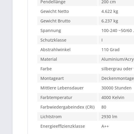
Pendellänge
200 cm
Gewicht Netto
4.622 kg
Gewicht Brutto
6.237 kg
Spannung
100-240 ~50/60 .
Schutzklasse
I
Abstrahlwinkel
110 Grad
Material
Aluminium/Acry
Farbe
silbergrau oder
Montageart
Deckenmontage 
Mittlere Lebensdauer
30000 Stunden
Farbtemperatur
4000 Kelvin
Farbwiedergabeindex (CRi)
80
Lichtstrom
2930 lm
Energieeffizienzklasse
A++