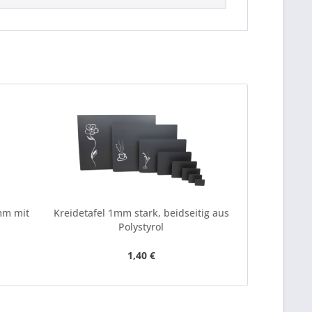
mm mit
Kreidetafel 1mm stark, beidseitig aus
T-Stück f
Polystyrol
1,40 €