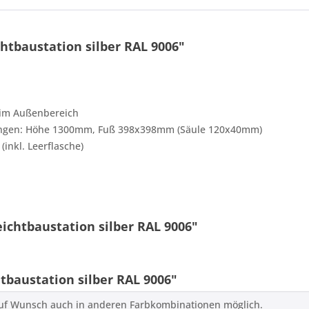
htbaustation silber RAL 9006"
 im Außenbereich
2 * 1 = ?
ssungen: Höhe 1300mm, Fuß 398x398mm (Säule 120x40mm)
(inkl. Leerflasche)
Ich ha
ichtbaustation silber RAL 9006"
und stim
Mit * gek
baustation silber RAL 9006"
Senden
auf Wunsch auch in anderen Farbkombinationen möglich.