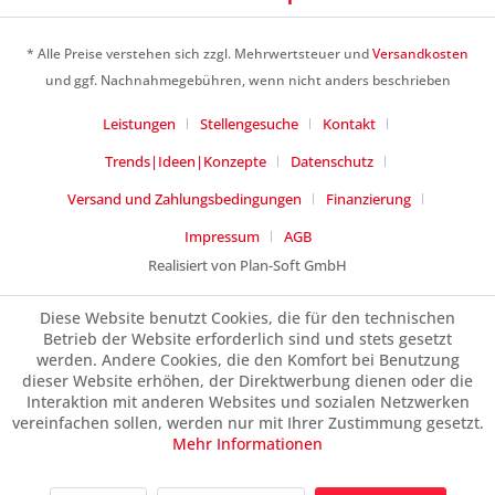
Ich habe die
Datenschutzerklärung
gelesen,
verstanden und stimme zu. *
* Alle Preise verstehen sich zzgl. Mehrwertsteuer und
Versandkosten
Mit * gekennzeichnete Felder sind Pflichtfelder.
und ggf. Nachnahmegebühren, wenn nicht anders beschrieben
Senden
Leistungen
Stellengesuche
Kontakt
Trends|Ideen|Konzepte
Datenschutz
Versand und Zahlungsbedingungen
Finanzierung
Impressum
AGB
Realisiert von Plan-Soft GmbH
Diese Website benutzt Cookies, die für den technischen
Betrieb der Website erforderlich sind und stets gesetzt
werden. Andere Cookies, die den Komfort bei Benutzung
dieser Website erhöhen, der Direktwerbung dienen oder die
Interaktion mit anderen Websites und sozialen Netzwerken
vereinfachen sollen, werden nur mit Ihrer Zustimmung gesetzt.
Mehr Informationen