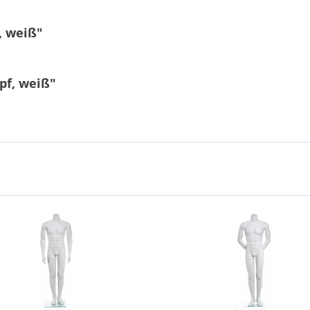
, weiß"
pf, weiß"
6 + 9 = ?
Ich ha
und stim
Mit * gek
Senden