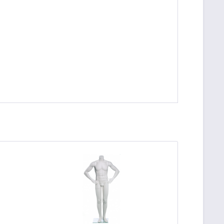
be die
Datenschutzerklärung
gelesen, verstanden
me zu. *
ennzeichnete Felder sind Pflichtfelder.