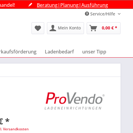
handel!
handel!
handel!
Beratung|Planung|Ausführung
Beratung|Planung|Ausführung
Beratung|Planung|Ausführung
Service/Hilfe
Mein Konto
0,00 € *
rkaufsförderung
Ladenbedarf
unser Tipp
€ *
gl. Versandkosten