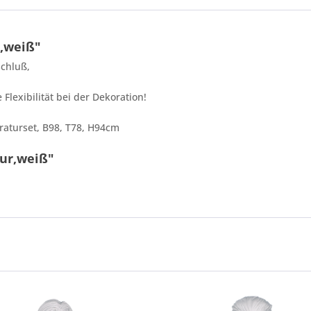
,weiß"
chluß,
lexibilität bei der Dekoration!
7 - 4 = ?
aturset, B98, T78, H94cm
gur,weiß"
Ich ha
und stim
Mit * gek
Senden