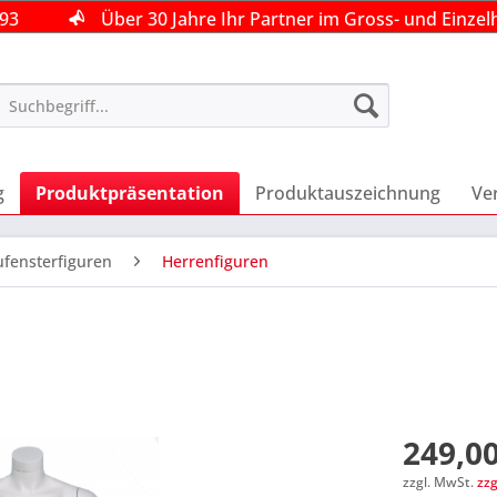
493
493
493
Über 30 Jahre Ihr Partner im Gross- und Einzel
Über 30 Jahre Ihr Partner im Gross- und Einzel
Über 30 Jahre Ihr Partner im Gross- und Einzel
g
Produktpräsentation
Produktauszeichnung
Ve
fensterfiguren
Herrenfiguren
249,00
zzgl. MwSt.
zz