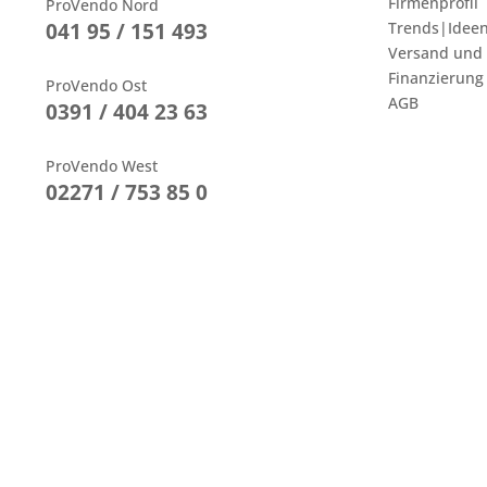
Firmenprofil
ProVendo Nord
041 95 / 151 493
Trends|Idee
Versand und
Finanzierung
ProVendo Ost
AGB
0391 / 404 23 63
ProVendo West
02271 / 753 85 0