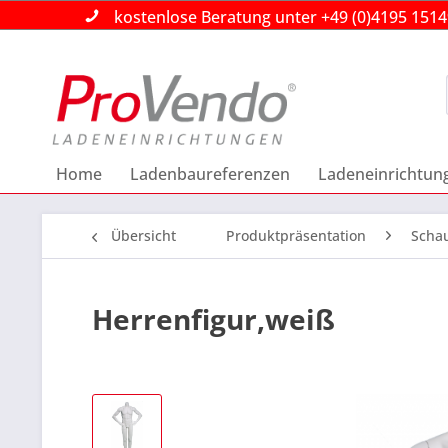
kostenlose Beratung unter +49 (0)4195 151
kostenlose Beratung unter +49 (0)4195 151
kostenlose Beratung unter +49 (0)4195 151
Home
Ladenbaureferenzen
Ladeneinrichtun
Übersicht
Produktpräsentation
Schau
Herrenfigur,weiß