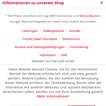
Informationen zu unserem Shop
* Alle Preise verstehen sich zzgl. Mehrwertsteuer und
Versandkosten
und ggf. Nachnahmegebühren, wenn nicht anders beschrieben
Leistungen
Stellengesuche
Kontakt
Ich habe die
Datenschutzerklärung
gelesen,
verstanden und stimme zu. *
Trends|Ideen|Konzepte
Datenschutz
Mit * gekennzeichnete Felder sind Pflichtfelder.
Versand und Zahlungsbedingungen
Finanzierung
Senden
Impressum
AGB
Realisiert von Plan-Soft GmbH
Diese Website benutzt Cookies, die für den technischen
Betrieb der Website erforderlich sind und stets gesetzt
werden. Andere Cookies, die den Komfort bei Benutzung
dieser Website erhöhen, der Direktwerbung dienen oder die
Interaktion mit anderen Websites und sozialen Netzwerken
vereinfachen sollen, werden nur mit Ihrer Zustimmung gesetzt.
Mehr Informationen