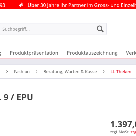
493
493
493
Über 30 Jahre Ihr Partner im Gross- und Einzel
Über 30 Jahre Ihr Partner im Gross- und Einzel
Über 30 Jahre Ihr Partner im Gross- und Einzel
g
Produktpräsentation
Produktauszeichnung
Ver
n
Fashion
Beratung, Warten & Kasse
LL-Theken
 9 / EPU
1.397,
zzgl. MwSt.
zz