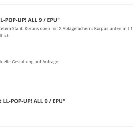
L-POP-UP! ALL 9 / EPU"
etem Stahl. Korpus oben mit 2 Ablagefächern, Korpus unten mit 
tlich.
4 * 7 = ?
duelle Gestaltung auf Anfrage.
Ich ha
 LL-POP-UP! ALL 9 / EPU"
und stim
Mit * gek
Senden