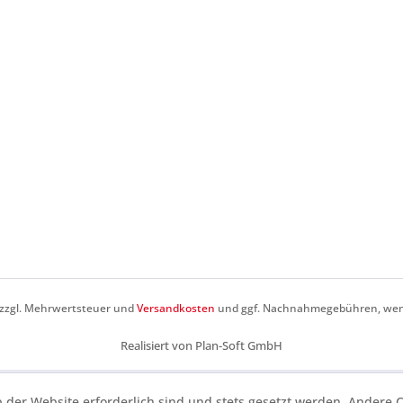
h zzgl. Mehrwertsteuer und
Versandkosten
und ggf. Nachnahmegebühren, wenn
Realisiert von Plan-Soft GmbH
b der Website erforderlich sind und stets gesetzt werden. Andere C