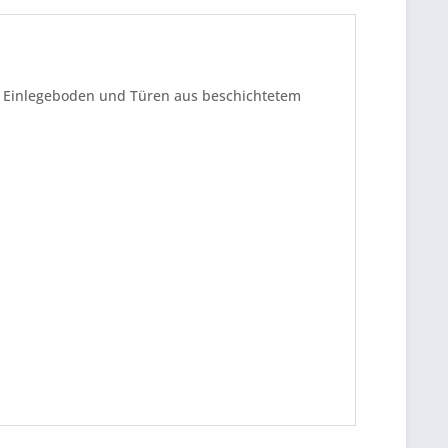
1 Einlegeboden und Türen aus beschichtetem
be die
Datenschutzerklärung
gelesen, verstanden
me zu. *
ennzeichnete Felder sind Pflichtfelder.