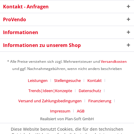
Kontakt - Anfragen
ProVendo
Informationen
Ich habe die
Datenschutzerklärung
gelesen,
verstanden und stimme zu. *
Informationen zu unserem Shop
Mit * gekennzeichnete Felder sind Pflichtfelder.
Senden
* Alle Preise verstehen sich zzgl. Mehrwertsteuer und
Versandkosten
und ggf. Nachnahmegebühren, wenn nicht anders beschrieben
Leistungen
Stellengesuche
Kontakt
Trends|Ideen|Konzepte
Datenschutz
Versand und Zahlungsbedingungen
Finanzierung
Impressum
AGB
Realisiert von Plan-Soft GmbH
Diese Website benutzt Cookies, die für den technischen