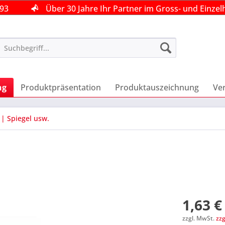
493
493
493
Über 30 Jahre Ihr Partner im Gross- und Einzel
Über 30 Jahre Ihr Partner im Gross- und Einzel
Über 30 Jahre Ihr Partner im Gross- und Einzel
ng
Produktpräsentation
Produktauszeichnung
Ve
| Spiegel usw.
1,63 €
zzgl. MwSt.
zz