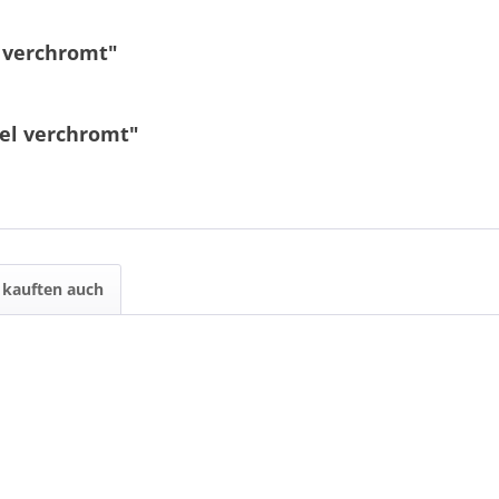
 verchromt"
fel verchromt"
7 * 2 = ?
kauften auch
Ich ha
und stim
Mit * gek
Senden