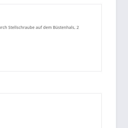
urch Stellschraube auf dem Büstenhals, 2
be die
Datenschutzerklärung
gelesen, verstanden
me zu. *