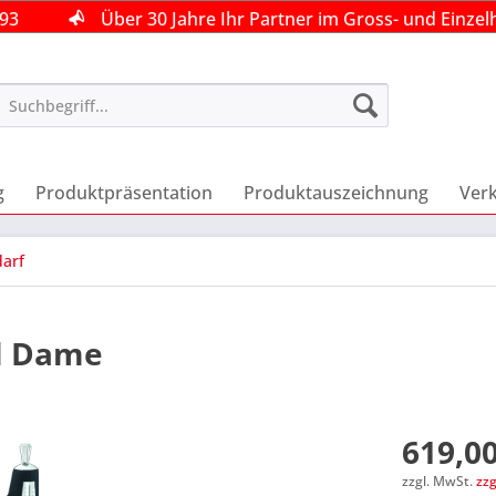
493
493
493
Über 30 Jahre Ihr Partner im Gross- und Einzel
Über 30 Jahre Ihr Partner im Gross- und Einzel
Über 30 Jahre Ihr Partner im Gross- und Einzel
g
Produktpräsentation
Produktauszeichnung
Ver
arf
al Dame
619,00
zzgl. MwSt.
zz