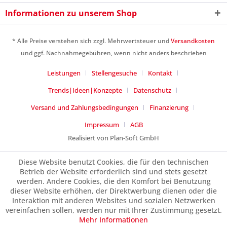
Informationen zu unserem Shop
* Alle Preise verstehen sich zzgl. Mehrwertsteuer und
Versandkosten
Ich habe die
Datenschutzerklärung
gelesen,
und ggf. Nachnahmegebühren, wenn nicht anders beschrieben
verstanden und stimme zu. *
Leistungen
Stellengesuche
Kontakt
Mit * gekennzeichnete Felder sind Pflichtfelder.
Trends|Ideen|Konzepte
Datenschutz
Senden
Versand und Zahlungsbedingungen
Finanzierung
Impressum
AGB
Realisiert von Plan-Soft GmbH
Diese Website benutzt Cookies, die für den technischen
Betrieb der Website erforderlich sind und stets gesetzt
werden. Andere Cookies, die den Komfort bei Benutzung
dieser Website erhöhen, der Direktwerbung dienen oder die
Interaktion mit anderen Websites und sozialen Netzwerken
vereinfachen sollen, werden nur mit Ihrer Zustimmung gesetzt.
Mehr Informationen