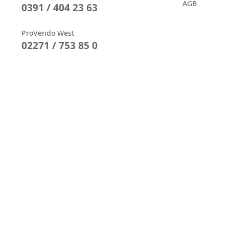
AGB
0391 / 404 23 63
ProVendo West
02271 / 753 85 0