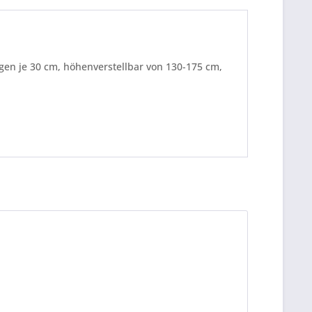
gen je 30 cm, höhenverstellbar von 130-175 cm,
be die
Datenschutzerklärung
gelesen, verstanden
me zu. *
ennzeichnete Felder sind Pflichtfelder.