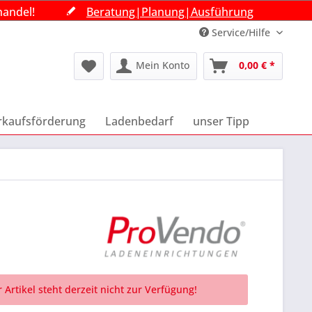
handel!
handel!
handel!
Beratung|Planung|Ausführung
Beratung|Planung|Ausführung
Beratung|Planung|Ausführung
Service/Hilfe
Mein Konto
0,00 € *
rkaufsförderung
Ladenbedarf
unser Tipp
 Artikel steht derzeit nicht zur Verfügung!