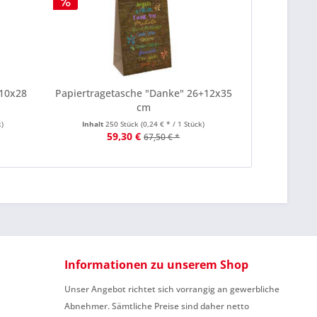
+10x28
Papiertragetasche "Danke" 26+12x35
Papiert
cm
k)
Inhalt
250 Stück
(0,24 € * / 1 Stück)
Inhalt
25
59,30 €
67,50 € *
Informationen zu unserem Shop
Unser Angebot richtet sich vorrangig an gewerbliche
Abnehmer. Sämtliche Preise sind daher netto