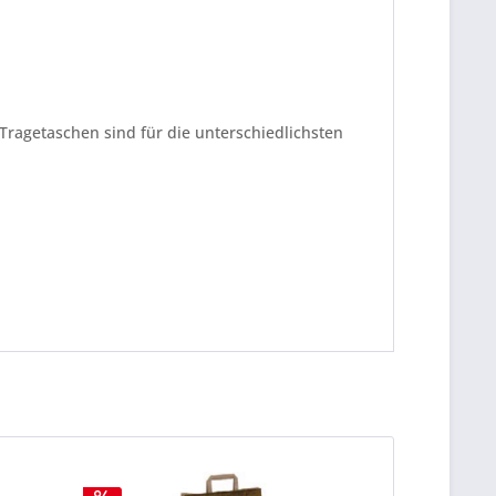
Tragetaschen sind für die unterschiedlichsten
be die
Datenschutzerklärung
gelesen, verstanden
me zu. *
ennzeichnete Felder sind Pflichtfelder.