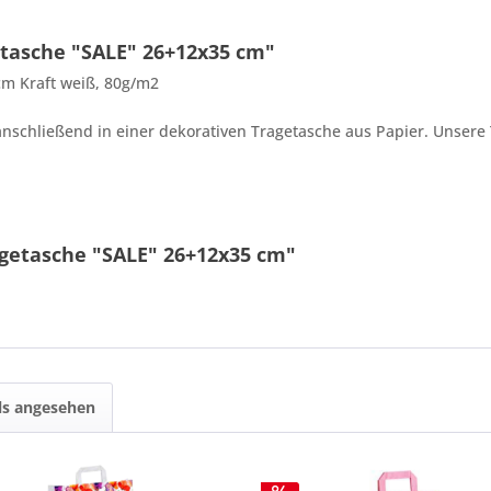
tasche "SALE" 26+12x35 cm"
cm Kraft weiß, 80g/m2
nschließend in einer dekorativen Tragetasche aus Papier. Unsere 
3 + 2 = ?
agetasche "SALE" 26+12x35 cm"
Ich ha
und stim
ls angesehen
Mit * gek
Senden