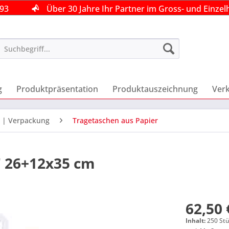
493
493
493
Über 30 Jahre Ihr Partner im Gross- und Einzel
Über 30 Jahre Ihr Partner im Gross- und Einzel
Über 30 Jahre Ihr Partner im Gross- und Einzel
g
Produktpräsentation
Produktauszeichnung
Ver
 | Verpackung
Tragetaschen aus Papier
" 26+12x35 cm
62,50 
Inhalt:
250 Stü