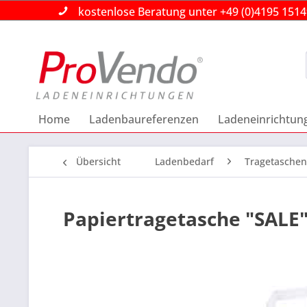
kostenlose Beratung unter +49 (0)4195 151
kostenlose Beratung unter +49 (0)4195 151
kostenlose Beratung unter +49 (0)4195 151
Home
Ladenbaureferenzen
Ladeneinrichtun
Übersicht
Ladenbedarf
Tragetaschen
Papiertragetasche "SALE