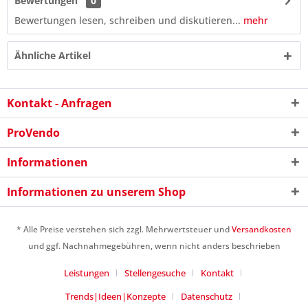
Bewertungen
0
Bewertungen lesen, schreiben und diskutieren...
mehr
Ähnliche Artikel
Kontakt - Anfragen
ProVendo
Informationen
Informationen zu unserem Shop
2 - 2 = ?
* Alle Preise verstehen sich zzgl. Mehrwertsteuer und
Versandkosten
und ggf. Nachnahmegebühren, wenn nicht anders beschrieben
Leistungen
Stellengesuche
Kontakt
Trends|Ideen|Konzepte
Datenschutz
Ich habe die
Datenschutzerklärung
gelesen,