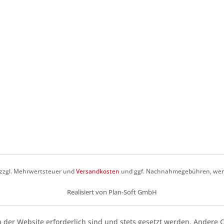
h zzgl. Mehrwertsteuer und
Versandkosten
und ggf. Nachnahmegebühren, wenn
Realisiert von Plan-Soft GmbH
b der Website erforderlich sind und stets gesetzt werden. Andere C