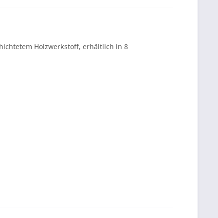
chtetem Holzwerkstoff, erhältlich in 8
be die
Datenschutzerklärung
gelesen, verstanden
me zu. *
ennzeichnete Felder sind Pflichtfelder.