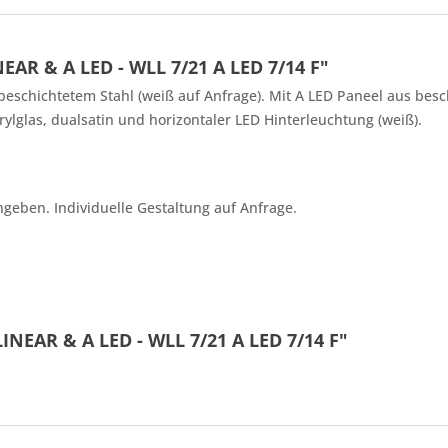
AR & A LED - WLL 7/21 A LED 7/14 F"
schichtetem Stahl (weiß auf Anfrage). Mit A LED Paneel aus beschi
ylglas, dualsatin und horizontaler LED Hinterleuchtung (weiß).
2 * 8 = ?
ngeben. Individuelle Gestaltung auf Anfrage.
Ich ha
INEAR & A LED - WLL 7/21 A LED 7/14 F"
und stim
Mit * gek
Senden