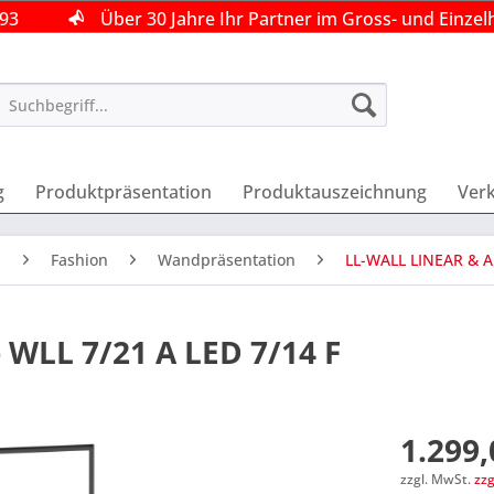
493
493
493
Über 30 Jahre Ihr Partner im Gross- und Einzel
Über 30 Jahre Ihr Partner im Gross- und Einzel
Über 30 Jahre Ihr Partner im Gross- und Einzel
g
Produktpräsentation
Produktauszeichnung
Ver
n
Fashion
Wandpräsentation
LL-WALL LINEAR & A
 WLL 7/21 A LED 7/14 F
1.299,
zzgl. MwSt.
zz