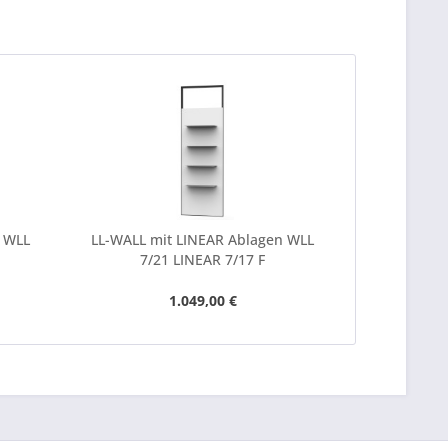
n WLL
LL-WALL mit LINEAR Ablagen WLL
LL-WALL mit 
7/21 LINEAR 7/17 F
1.049,00 €