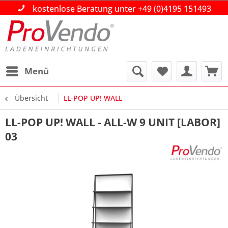
kostenlose Beratung unter +49 (0)4195 151493
kostenlose Beratung unter +49 (0)4195 151493
kostenlose Beratung unter +49 (0)4195 151493
Über 30 Jahre Ihr Partner im Gross- und
Über 30 Jahre Ihr Partner im Gross- und
Über 30 Jahre Ihr Partner im Gross- und
Einzelhandel!
Einzelhandel!
Einzelhandel!
Beratung|Planung|Ausführung
Beratung|Planung|Ausführung
Beratung|Planung|Ausführung
Menü
Übersicht
LL-POP UP! WALL
LL-POP UP! WALL - ALL-W 9 UNIT [LABOR]
03