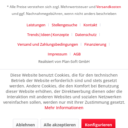
* Alle Preise verstehen sich zzgl. Mehrwertsteuer und
Versandkosten
Ich habe die
Datenschutzerklärung
gelesen,
und ggf. Nachnahmegebühren, wenn nicht anders beschrieben
verstanden und stimme zu. *
Leistungen
Stellengesuche
Kontakt
Mit * gekennzeichnete Felder sind Pflichtfelder.
Trends|Ideen|Konzepte
Datenschutz
Senden
Versand und Zahlungsbedingungen
Finanzierung
Impressum
AGB
Realisiert von Plan-Soft GmbH
Diese Website benutzt Cookies, die für den technischen
Betrieb der Website erforderlich sind und stets gesetzt
werden. Andere Cookies, die den Komfort bei Benutzung
dieser Website erhöhen, der Direktwerbung dienen oder die
Interaktion mit anderen Websites und sozialen Netzwerken
vereinfachen sollen, werden nur mit Ihrer Zustimmung gesetzt.
Mehr Informationen
Ablehnen
Alle akzeptieren
Konfigurieren