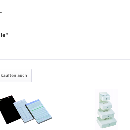
"
le"
7 - 5 = ?
kauften auch
Ich ha
und stim
Mit * gek
Senden