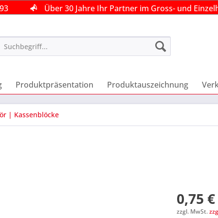
493
493
493
Über 30 Jahre Ihr Partner im Gross- und Einzel
Über 30 Jahre Ihr Partner im Gross- und Einzel
Über 30 Jahre Ihr Partner im Gross- und Einzel
g
Produktpräsentation
Produktauszeichnung
Ver
r | Kassenblöcke
0,75 €
zzgl. MwSt.
zz