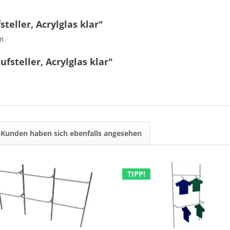
eller, Acrylglas klar"
cm
steller, Acrylglas klar"
9 + 6 = ?
Kunden haben sich ebenfalls angesehen
Ich ha
TIPP!
und stim
Mit * gek
Senden