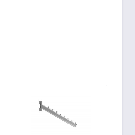
be die
Datenschutzerklärung
gelesen, verstanden
me zu. *
ennzeichnete Felder sind Pflichtfelder.