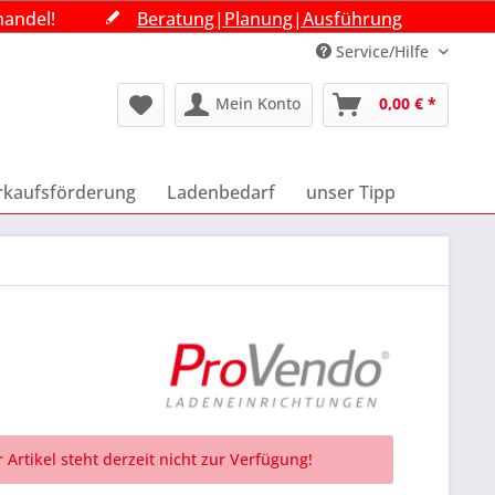
handel!
handel!
handel!
Beratung|Planung|Ausführung
Beratung|Planung|Ausführung
Beratung|Planung|Ausführung
Service/Hilfe
Mein Konto
0,00 € *
rkaufsförderung
Ladenbedarf
unser Tipp
 Artikel steht derzeit nicht zur Verfügung!