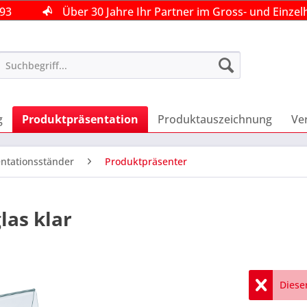
493
493
493
Über 30 Jahre Ihr Partner im Gross- und Einzel
Über 30 Jahre Ihr Partner im Gross- und Einzel
Über 30 Jahre Ihr Partner im Gross- und Einzel
g
Produktpräsentation
Produktauszeichnung
Ve
ntationsständer
Produktpräsenter
las klar
Dieser