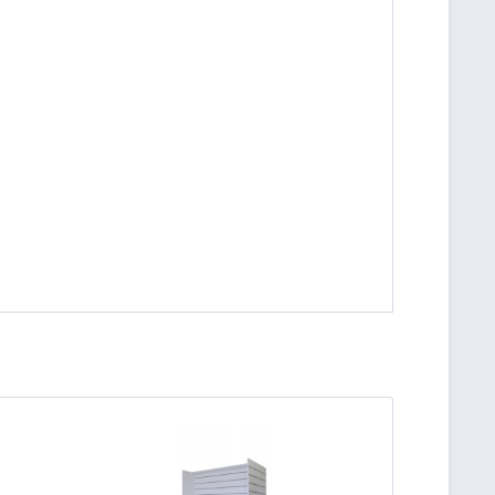
be die
Datenschutzerklärung
gelesen, verstanden
me zu. *
ennzeichnete Felder sind Pflichtfelder.