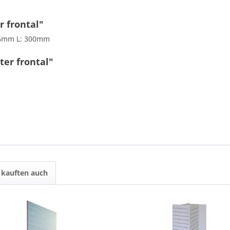
 frontal"
 6mm L: 300mm
ter frontal"
10 + 7 = ?
Ich ha
kauften auch
und stim
Mit * gek
Senden