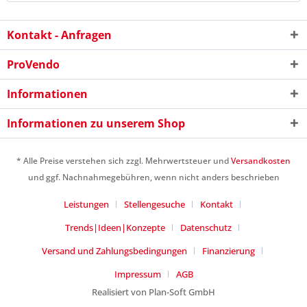
Kontakt - Anfragen
ProVendo
7 - 6 = ?
Informationen
Informationen zu unserem Shop
* Alle Preise verstehen sich zzgl. Mehrwertsteuer und
Versandkosten
und ggf. Nachnahmegebühren, wenn nicht anders beschrieben
Ich habe die
Datenschutzerklärung
gelesen,
verstanden und stimme zu. *
Leistungen
Stellengesuche
Kontakt
Mit * gekennzeichnete Felder sind Pflichtfelder.
Trends|Ideen|Konzepte
Datenschutz
Senden
Versand und Zahlungsbedingungen
Finanzierung
Impressum
AGB
Realisiert von Plan-Soft GmbH