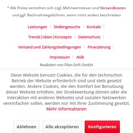
* Alle Preise verstehen sich zzgl. Mehrwertsteuer und
Versandkosten
Ich habe die
Datenschutzerklärung
gelesen,
und ggf. Nachnahmegebühren, wenn nicht anders beschrieben
verstanden und stimme zu. *
Leistungen
Stellengesuche
Kontakt
Mit * gekennzeichnete Felder sind Pflichtfelder.
Trends|Ideen|Konzepte
Datenschutz
Senden
Versand und Zahlungsbedingungen
Finanzierung
Impressum
AGB
Realisiert von Plan-Soft GmbH
Diese Website benutzt Cookies, die für den technischen
Betrieb der Website erforderlich sind und stets gesetzt
werden. Andere Cookies, die den Komfort bei Benutzung
dieser Website erhöhen, der Direktwerbung dienen oder die
Interaktion mit anderen Websites und sozialen Netzwerken
vereinfachen sollen, werden nur mit Ihrer Zustimmung gesetzt.
Mehr Informationen
Ablehnen
Alle akzeptieren
Konfigurieren