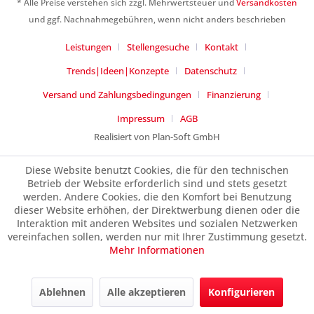
* Alle Preise verstehen sich zzgl. Mehrwertsteuer und
Versandkosten
Ich habe die
Datenschutzerklärung
gelesen,
und ggf. Nachnahmegebühren, wenn nicht anders beschrieben
verstanden und stimme zu. *
Leistungen
Stellengesuche
Kontakt
Mit * gekennzeichnete Felder sind Pflichtfelder.
Trends|Ideen|Konzepte
Datenschutz
Senden
Versand und Zahlungsbedingungen
Finanzierung
Impressum
AGB
Realisiert von Plan-Soft GmbH
Diese Website benutzt Cookies, die für den technischen
Betrieb der Website erforderlich sind und stets gesetzt
werden. Andere Cookies, die den Komfort bei Benutzung
dieser Website erhöhen, der Direktwerbung dienen oder die
Interaktion mit anderen Websites und sozialen Netzwerken
vereinfachen sollen, werden nur mit Ihrer Zustimmung gesetzt.
Mehr Informationen
Ablehnen
Alle akzeptieren
Konfigurieren