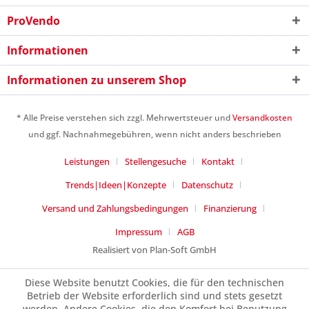
ProVendo
Informationen
Ich habe die
Datenschutzerklärung
gelesen,
Informationen zu unserem Shop
verstanden und stimme zu. *
Mit * gekennzeichnete Felder sind Pflichtfelder.
* Alle Preise verstehen sich zzgl. Mehrwertsteuer und
Versandkosten
Senden
und ggf. Nachnahmegebühren, wenn nicht anders beschrieben
Leistungen
Stellengesuche
Kontakt
Trends|Ideen|Konzepte
Datenschutz
Versand und Zahlungsbedingungen
Finanzierung
Impressum
AGB
Realisiert von Plan-Soft GmbH
Diese Website benutzt Cookies, die für den technischen
Betrieb der Website erforderlich sind und stets gesetzt
werden. Andere Cookies, die den Komfort bei Benutzung