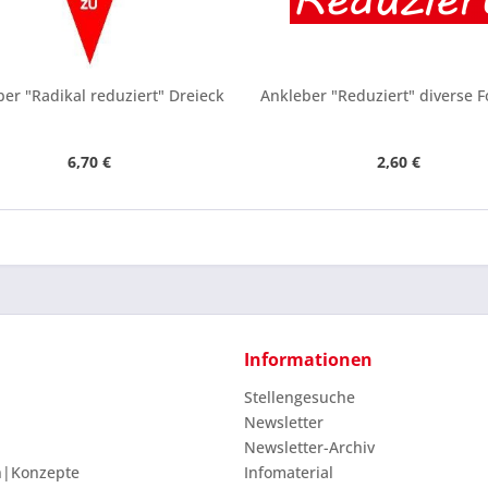
Ich ha
und stim
Mit * gek
er "Radikal reduziert" Dreieck
Ankleber "Reduziert" diverse 
Senden
6,70 €
2,60 €
Informationen
Stellengesuche
Newsletter
Newsletter-Archiv
n|Konzepte
Infomaterial