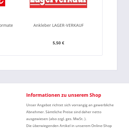
be die
Datenschutzerklärung
gelesen, verstanden
me zu. *
ennzeichnete Felder sind Pflichtfelder.
Formate
Ankleber LAGER-VERKAUF
Ankleber "
üb
5,50 €
Informationen zu unserem Shop
Unser Angebot richtet sich vorrangig an gewerbliche
Abnehmer. Sämtliche Preise sind daher netto
ausgewiesen (also zzgl. ges. MwSt. ).
Die überwiegenden Artikel in unserem Online-Shop