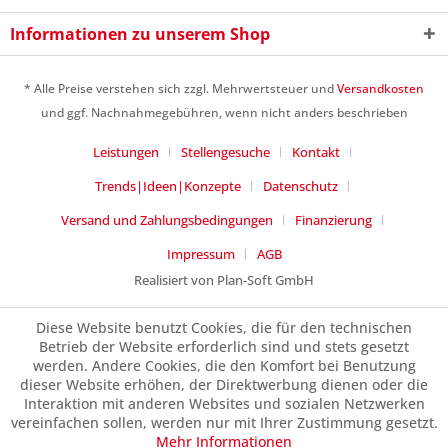
1 - 1 = ?
Informationen zu unserem Shop
* Alle Preise verstehen sich zzgl. Mehrwertsteuer und
Versandkosten
und ggf. Nachnahmegebühren, wenn nicht anders beschrieben
Leistungen
Stellengesuche
Kontakt
Ich habe die
Datenschutzerklärung
gelesen,
verstanden und stimme zu. *
Trends|Ideen|Konzepte
Datenschutz
Mit * gekennzeichnete Felder sind Pflichtfelder.
Versand und Zahlungsbedingungen
Finanzierung
Senden
Impressum
AGB
Realisiert von Plan-Soft GmbH
Diese Website benutzt Cookies, die für den technischen
Betrieb der Website erforderlich sind und stets gesetzt
werden. Andere Cookies, die den Komfort bei Benutzung
dieser Website erhöhen, der Direktwerbung dienen oder die
Interaktion mit anderen Websites und sozialen Netzwerken
vereinfachen sollen, werden nur mit Ihrer Zustimmung gesetzt.
Mehr Informationen