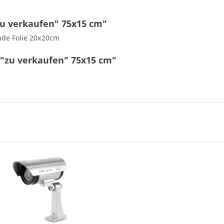
u verkaufen" 75x15 cm"
nde Folie 20x20cm
 "zu verkaufen" 75x15 cm"
8 * 1 = ?
Ich ha
und stim
Mit * gek
Senden