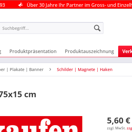
493
493
493
Über 30 Jahre Ihr Partner im Gross- und Einzel
Über 30 Jahre Ihr Partner im Gross- und Einzel
Über 30 Jahre Ihr Partner im Gross- und Einzel
g
Produktpräsentation
Produktauszeichnung
Ver
ber | Plakate | Banner
Schilder | Magnete | Haken
 75x15 cm
5,60 €
zzgl. MwSt.
zz