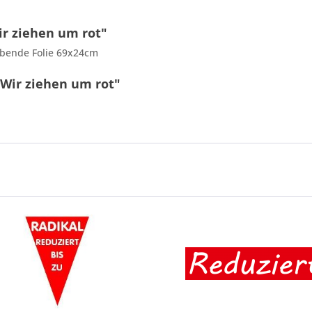
r ziehen um rot"
lebende Folie 69x24cm
 Wir ziehen um rot"
9 + 2 = ?
Ich ha
und stim
Mit * gek
Senden