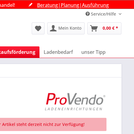
handel!
handel!
handel!
Beratung|Planung|Ausführung
Beratung|Planung|Ausführung
Beratung|Planung|Ausführung
Service/Hilfe
Mein Konto
0,00 € *
kaufsförderung
Ladenbedarf
unser Tipp
 Artikel steht derzeit nicht zur Verfügung!