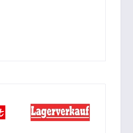
be die
Datenschutzerklärung
gelesen, verstanden
me zu. *
ennzeichnete Felder sind Pflichtfelder.