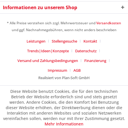
Informationen zu unserem Shop
* Alle Preise verstehen sich zzgl. Mehrwertsteuer und
Versandkosten
Ich habe die
Datenschutzerklärung
gelesen,
und ggf. Nachnahmegebühren, wenn nicht anders beschrieben
verstanden und stimme zu. *
Leistungen
Stellengesuche
Kontakt
Mit * gekennzeichnete Felder sind Pflichtfelder.
Trends|Ideen|Konzepte
Datenschutz
Senden
Versand und Zahlungsbedingungen
Finanzierung
Impressum
AGB
Realisiert von Plan-Soft GmbH
Diese Website benutzt Cookies, die für den technischen
Betrieb der Website erforderlich sind und stets gesetzt
werden. Andere Cookies, die den Komfort bei Benutzung
dieser Website erhöhen, der Direktwerbung dienen oder die
Interaktion mit anderen Websites und sozialen Netzwerken
vereinfachen sollen, werden nur mit Ihrer Zustimmung gesetzt.
Mehr Informationen